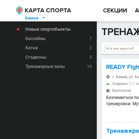
СЕКЦИИ
А
Химки

ТРЕНА
★
Новые спортобъекты
Бассейны
7
Катки
2
Стадионы
3
READY Figh
Тренажерные залы
10
г. Химки, ул. К

Ховрино
(1,7 к

Бесплатно

Безлимитное по
тренировки. Му
Тренажерн