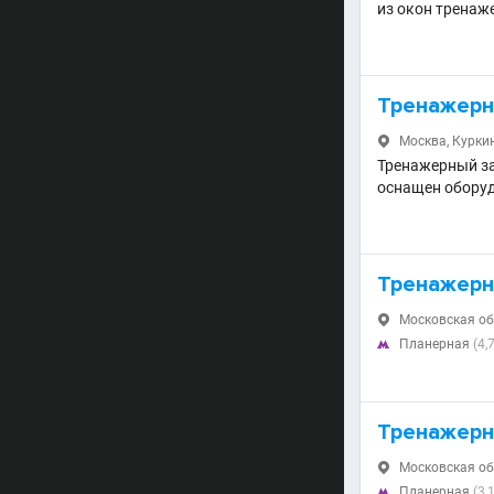
из окон тренаж
Тренажерны
Москва, Куркино

Тренажерный за
оснащен оборудо
Тренажерн
Московская обл

Планерная
(4,

Тренажерн
Московская обл

Планерная
(3,
