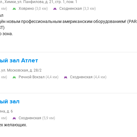
, Химки, ул. Панфилова, д. 21, стр. 1, пом. 1
2 км)
Ховрино
(3,0 км)
Сходненская
(3,3 км)


ал
ащён новым профессиональным американским оборудованием! (P
T)
 зона.
ый зал Атлет
 ул. Московская, д. 28/2
4 км)
Речной Вокзал
(4,4 км)
Сходненская
(4,4 км)


ый зал
на, д. 6
7 км)
Сходненская
(5,9 км)

ех желающих.