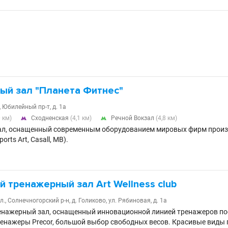
ый зал "Планета Фитнес"
 Юбилейный пр-т, д. 1а
0 км)
Сходненская
(4,1 км)
Речной Вокзал
(4,8 км)


л, оснащенный современным оборудованием мировых фирм производ
ports Art, Casall, MB).
 тренажерный зал Art Wellness club
., Солнечногорский р-н, д. Голиково, ул. Рябиновая, д. 1а
нажерный зал, оснащенный инновационной линией тренажеров пос
тренажеры Precor, большой выбор свободных весов. Красивые вид