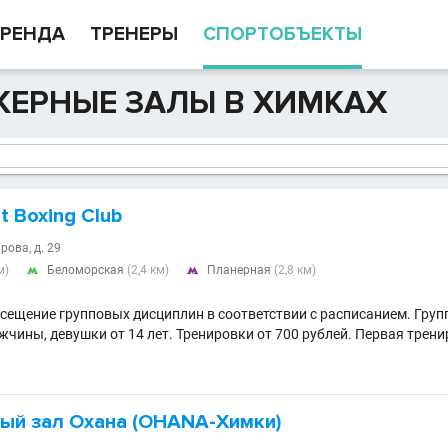
РЕНДА
ТРЕНЕРЫ
СПОРТОБЪЕКТЫ
ЖЕРНЫЕ ЗАЛЫ В ХИМКАХ
t Boxing Club
ирова, д. 29
м)
Беломорская
(2,4 км)
Планерная
(2,8 км)


сещение групповых дисциплин в соответствии с расписанием. Гру
жчины, девушки от 14 лет. Тренировки от 700 рублей. Первая трени
ый зал Охана (OHANA-Химки)