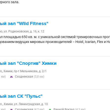
ерного зала.
й зал "Wild Fitness"
, ул. Родионовская, д. 16, к. 12
л площадью 650 кв. м. с уникальной системой тренировочных прог
ванием ведущих мировых производителей – Hoist, Icarian, Flex и 
ый зал "Спортив" Химки
,, Химки, пр-т Мельникова, д. 2/1
7 км)
Сходненская
(5,8 км)

ый зал СК "Пульс"
., Химки, ул. Ленинградская, д. 10
1 км)
Сходненская
(4,2 км)
Речной Вокзал
(4,3 км)

