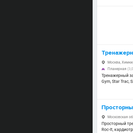
Тренажерн
Москва, Химки,

Планерная
(3,

Тренажерный за
Gym, Star Trac, S
Просторный
Московская обл

Просторный тре
Roc-It, кардио