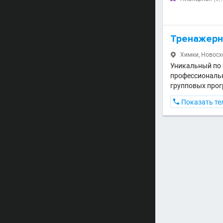
Тренажерн
Химки, Новосхо

Уникальный по 
профессиональн
групповых про

Показать те