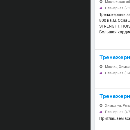
Московская обл.

Планерная
(2,

Тренажерный з
800 кв.м. Осн
STRENGHT, HOIS
Большая кардио
Тренажерн
Москва, Химки,

Планерная
(3,

Тренажерн
Химки, ул. Репи

Планерная
(4,

Приглашаем вс